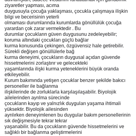
ziyaretler yapması, acıma
duygusuyla çocuğa yaklaşması, çocukla çalışmaya ilişkin
bilgi ve becerisinin yeterli
olmaması durumlarında kurumlarda gönüllülük çocuğa
yarardan çok zarar vermektedir . Bu
durumlar çocukların güven duygusunu zedeleyebilir;
koruma altındaki çocukları güçlü bağlar
kurma konusunda çekingen, özgüvensiz hale getirebilir.
Sürekli değişen gönüllülerle bağ
kurma deneyimi, çocukların duygusal açıdan güvende
hissetmelerini zorlaştırır ve gelecekteki
yaşamlarında ilişki kurma yeteneklerini büyük oranda
etkileyebilir.
Kurum bakımında yetişen çocuklar benzer şekilde bakıcı
personeller ile bağlanma
ilişkilerinde de zorluklarla karşılaşılaşabilir. Biyolojik
ailelerinden ayrılma sürecinde
çocukların kayıp ve yalnızlık duyguları yaşama ihtimali
yüksektir. Biyolojik ailesinden
ayrılırken deneyimlenen bu duygular bakım personellerinin
sık değişmesiyle tekrar tekrar
yaşanabilir. Bu da çocukların güvende hissetmelerini ve
sağlıklı bir bağlanma geliştirmelerini