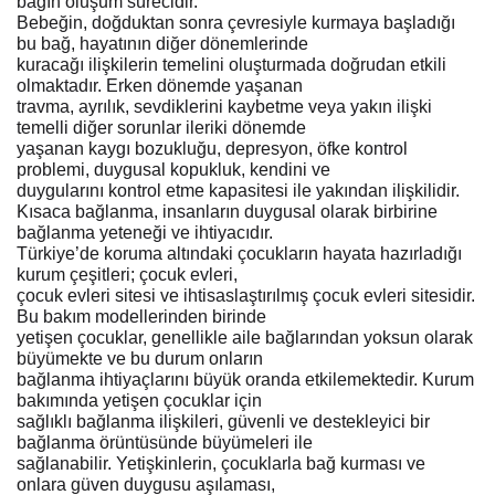
bağın oluşum sürecidir.
Bebeğin, doğduktan sonra çevresiyle kurmaya başladığı
bu bağ, hayatının diğer dönemlerinde
kuracağı ilişkilerin temelini oluşturmada doğrudan etkili
olmaktadır. Erken dönemde yaşanan
travma, ayrılık, sevdiklerini kaybetme veya yakın ilişki
temelli diğer sorunlar ileriki dönemde
yaşanan kaygı bozukluğu, depresyon, öfke kontrol
problemi, duygusal kopukluk, kendini ve
duygularını kontrol etme kapasitesi ile yakından ilişkilidir.
Kısaca bağlanma, insanların duygusal olarak birbirine
bağlanma yeteneği ve ihtiyacıdır.
Türkiye’de koruma altındaki çocukların hayata hazırladığı
kurum çeşitleri; çocuk evleri,
çocuk evleri sitesi ve ihtisaslaştırılmış çocuk evleri sitesidir.
Bu bakım modellerinden birinde
yetişen çocuklar, genellikle aile bağlarından yoksun olarak
büyümekte ve bu durum onların
bağlanma ihtiyaçlarını büyük oranda etkilemektedir. Kurum
bakımında yetişen çocuklar için
sağlıklı bağlanma ilişkileri, güvenli ve destekleyici bir
bağlanma örüntüsünde büyümeleri ile
sağlanabilir. Yetişkinlerin, çocuklarla bağ kurması ve
onlara güven duygusu aşılaması,