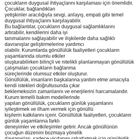
çocukların duygusal ihtiyaçlarını karşılaması için önemlidir.
Çocuklar, bağlandıkları
yetişkinler aracılığıyla sevgi, anlayış, empati gibi temel
duygusal ihtiyaçlarını karşılayabilir.
Bu bağlantılar, çocukların duygusal sağlamlıklarını
artırabilir, kendilerini daha iyi
tanımalarını sağlayabilir ve ilişkilerde daha sağlıklı
davranışlar geliştirmelerine yardımcı
olabilir. Kurumlarda gönüllülük faaliyetleri çocukların
yaşamlarında olumlu etkiler
oluşturabilirken bilinçli ve nitelikli planlanmayan gönüllülük
çalışmaları çocukların bağlanma
süreçlerinde olumsuz etkiler oluşturur.
Gönüllülük, insanların başkalarına yardım etme amacıyla
kendi istekleri doğrultusunda çıkar
beklemeksizin zamanlarını ve enerjilerini harcamalarıdır.
Kurum temelli bakım modellerinde
yapılan gönüllülük, çocukların günlük yaşamlarını
iyileştirmek ve ilham vermek için gönüllü
kişilerin katkılarını içerir. Gönüllülük faaliyetleri, çocukların
günlük yaşamlarına farklı
deneyimler ve etkileşimler getirir. Ancak gönüllünün
çocuğun düzenini bozmaya yönelik
davranışları, sadece vicdanını rahatlatmak için günübirlik