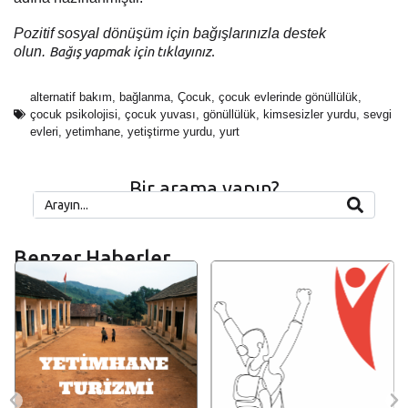
Pozitif sosyal dönüşüm için bağışlarınızla destek
olun.
Bağış yapmak için tıklayınız.
alternatif bakım
,
bağlanma
,
Çocuk
,
çocuk evlerinde gönüllülük
,
çocuk psikolojisi
,
çocuk yuvası
,
gönüllülük
,
kimsesizler yurdu
,
sevgi
evleri
,
yetimhane
,
yetiştirme yurdu
,
yurt
Bir arama yapın?
Benzer Haberler