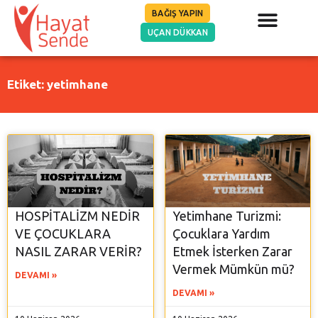
BAĞIŞ YAPIN
UÇAN DÜKKAN
Etiket: yetimhane
HOSPİTALİZM NEDİR
Yetimhane Turizmi:
VE ÇOCUKLARA
Çocuklara Yardım
NASIL ZARAR VERİR?
Etmek İsterken Zarar
Vermek Mümkün mü?
DEVAMI »
DEVAMI »