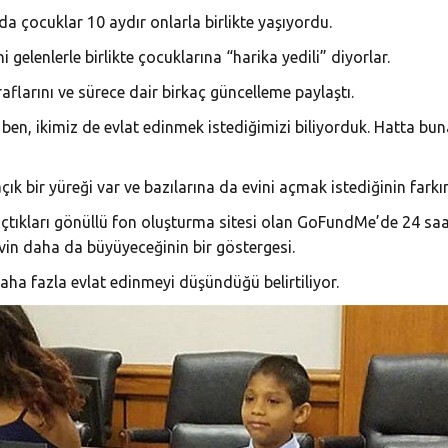
da çocuklar 10 aydır onlarla birlikte yaşıyordu.
 gelenlerle birlikte çocuklarına “harika yedili” diyorlar.
flarını ve sürece dair birkaç güncelleme paylaştı.
n, ikimiz de evlat edinmek istediğimizi biliyorduk. Hatta bun
ık bir yüreği var ve bazılarına da evini açmak istediğinin farkı
n açtıkları gönüllü fon oluşturma sitesi olan GoFundMe’de 24 sa
vin daha da büyüyeceğinin bir göstergesi.
daha fazla evlat edinmeyi düşündüğü belirtiliyor.