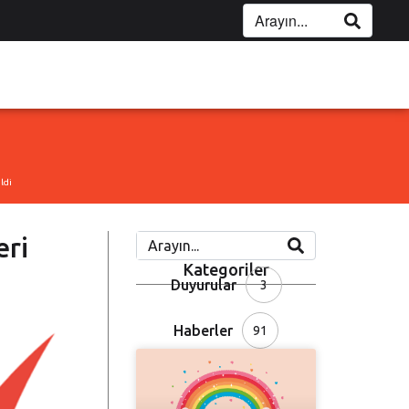
ldi
eri
Kategoriler
Duyurular
3
Haberler
91