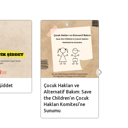
 Şiddet
Çocuk Hakları ve
Koruyuc
Alternatif Bakım: Save
Evlat Ed
the Children’ın Çocuk
Oyun Ter
Hakları Komitesi’ne
Oyun Te
Sunumu