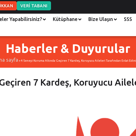
ÜKKAN
VERİ TABANI
eler Yapabilirsiniz?
Kütüphane
Bize Ulaşın
SSS
Haberler & Duyurular
na sayfa
»
4 Seneyi Koruma Altında Geçiren 7 Kardeş, Koruyucu Aileleri Tarafından Evlat Edini
Geçiren 7 Kardeş, Koruyucu Ailel