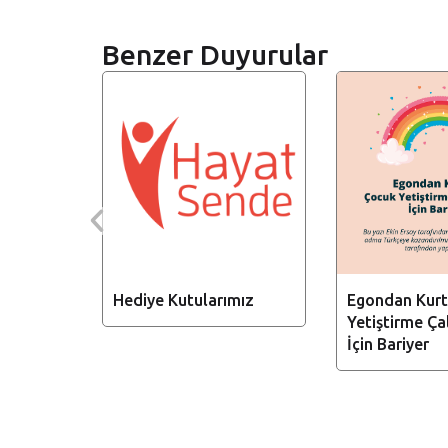
Benzer Duyurular
UYURU
Hediye Kutularımız
Egondan Kurt
Yetiştirme Çal
İçin Bariyer