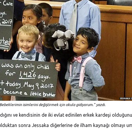
ebeklerimin isimlerini değiştirmek için okula gidiyorum.” yazdı.
ığını ve kendisinin de iki evlat edinilen erkek kardeşi olduğunu
bulduktan sonra Jessaka diğerlerine de ilham kaynağı olmayı 