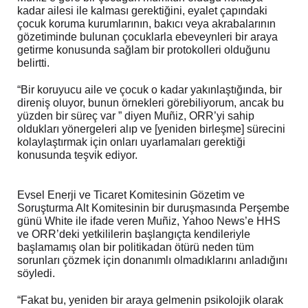
kadar ailesi ile kalması gerektiğini, eyalet çapındaki
çocuk koruma kurumlarının, bakıcı veya akrabalarının
gözetiminde bulunan çocuklarla ebeveynleri bir araya
getirme konusunda sağlam bir protokolleri olduğunu
belirtti.
“Bir koruyucu aile ve çocuk o kadar yakınlaştığında, bir
direniş oluyor, bunun örnekleri görebiliyorum, ancak bu
yüzden bir süreç var ” diyen Muñiz, ORR’yi sahip
oldukları yönergeleri alıp ve [yeniden birleşme] sürecini
kolaylaştırmak için onları uyarlamaları gerektiği
konusunda teşvik ediyor.
Evsel Enerji ve Ticaret Komitesinin Gözetim ve
Soruşturma Alt Komitesinin bir duruşmasında Perşembe
günü White ile ifade veren Muñiz, Yahoo News’e HHS
ve ORR’deki yetkililerin başlangıçta kendileriyle
başlamamış olan bir politikadan ötürü neden tüm
sorunları çözmek için donanımlı olmadıklarını anladığını
söyledi.
“Fakat bu, yeniden bir araya gelmenin psikolojik olarak