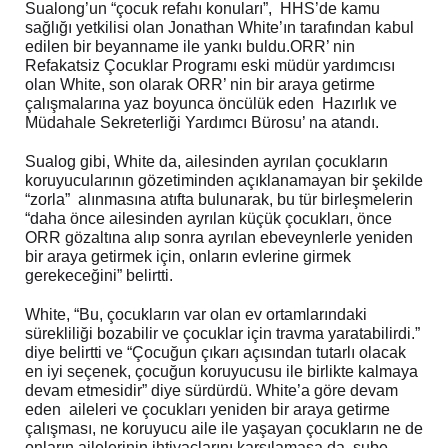
Sualong’un “çocuk refahı konuları”, HHS’de kamu
sağlığı yetkilisi olan Jonathan White’ın tarafından kabul
edilen bir beyanname ile yankı buldu.ORR’ nin
Refakatsiz Çocuklar Programı eski müdür yardımcısı
olan White, son olarak ORR’ nin bir araya getirme
çalışmalarına yaz boyunca öncülük eden Hazırlık ve
Müdahale Sekreterliği Yardımcı Bürosu’ na atandı.
Sualog gibi, White da, ailesinden ayrılan çocukların
koruyucularının gözetiminden açıklanamayan bir şekilde
“zorla” alınmasına atıfta bulunarak, bu tür birleşmelerin
“daha ​​önce ailesinden ayrılan küçük çocukları, önce
ORR gözaltına alıp sonra ayrılan ebeveynlerle yeniden
bir araya getirmek için, onların evlerine girmek
gerekeceğini” belirtti.
White, “Bu, çocukların var olan ev ortamlarındaki
sürekliliği bozabilir ve çocuklar için travma yaratabilirdi.”
diye belirtti ve “Çocuğun çıkarı açısından tutarlı olacak
en iyi seçenek, çocuğun koruyucusu ile birlikte kalmaya
devam etmesidir” diye sürdürdü. White’a göre devam
eden aileleri ve çocukları yeniden bir araya getirme
çalışması, ne koruyucu aile ile yaşayan çocukların ne de
onların ailelerinin ihtiyaçlarını karşılamasa da, şube