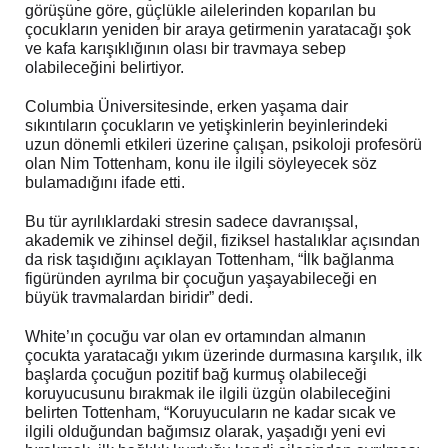
görüşüne göre, güçlükle ailelerinden koparılan bu
çocukların yeniden bir araya getirmenin yaratacağı şok
ve kafa karışıklığının olası bir travmaya sebep
olabileceğini belirtiyor.
Columbia Üniversitesinde, erken yaşama dair
sıkıntıların çocukların ve yetişkinlerin beyinlerindeki
uzun dönemli etkileri üzerine çalışan, psikoloji profesörü
olan Nim Tottenham, konu ile ilgili söyleyecek söz
bulamadığını ifade etti.
Bu tür ayrılıklardaki stresin sadece davranışsal,
akademik ve zihinsel değil, fiziksel hastalıklar açısından
da risk taşıdığını açıklayan Tottenham, “İlk bağlanma
figüründen ayrılma bir çocuğun yaşayabileceği en
büyük travmalardan biridir” dedi.
White’ın çocuğu var olan ev ortamından almanın
çocukta yaratacağı yıkım üzerinde durmasına karşılık, ilk
başlarda çocuğun pozitif bağ kurmuş olabileceği
koruyucusunu bırakmak ile ilgili üzgün olabileceğini
belirten Tottenham, “Koruyucuların ne kadar sıcak ve
ilgili olduğundan bağımsız olarak, yaşadığı yeni evi