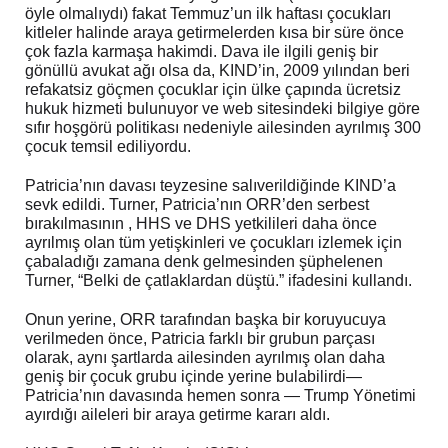
öyle olmalıydı) fakat Temmuz’un ilk haftası çocukları
kitleler halinde araya getirmelerden kısa bir süre önce
çok fazla karmaşa hakimdi. Dava ile ilgili geniş bir
gönüllü avukat ağı olsa da, KIND’in, 2009 yılından beri
refakatsiz göçmen çocuklar için ülke çapında ücretsiz
hukuk hizmeti bulunuyor ve web sitesindeki bilgiye göre
sıfır hoşgörü politikası nedeniyle ailesinden ayrılmış 300
çocuk temsil ediliyordu.
Patricia’nın davası teyzesine salıverildiğinde KIND’a
sevk edildi. Turner, Patricia’nın ORR’den serbest
bırakılmasının , HHS ve DHS yetkilileri daha önce
ayrılmış olan tüm yetişkinleri ve çocukları izlemek için
çabaladığı zamana denk gelmesinden şüphelenen
Turner, “Belki de çatlaklardan düştü.” ifadesini kullandı.
Onun yerine, ORR tarafından başka bir koruyucuya
verilmeden önce, Patricia farklı bir grubun parçası
olarak, aynı şartlarda ailesinden ayrılmış olan daha
geniş bir çocuk grubu içinde yerine bulabilirdi—
Patricia’nın davasında hemen sonra — Trump Yönetimi
ayırdığı aileleri bir araya getirme kararı aldı.