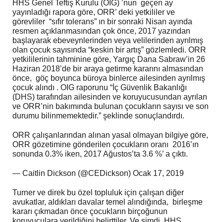
HHS Genel Teftiş Kurulu (OIG) ’nun geçen ay
yayınladığı rapora göre, ORR’ deki yetkililer ve
görevliler “sıfır tolerans” ın bir sonraki Nisan ayında
resmen açıklanmasından çok önce, 2017 yazından
başlayarak ebeveynlerinden veya velilerinden ayrılmış
olan çocuk sayısında “keskin bir artış” gözlemledi. ORR
yetkililerinin tahminine göre, Yargıç Dana Sabraw’in 26
Haziran 2018’de bir araya getirme kararını almasından
önce, göç boyunca büroya binlerce ailesinden ayrılmış
çocuk alındı . OIG raporunu “İç Güvenlik Bakanlığı
(DHS) tarafından ailesinden ve koruyucusundan ayrılan
ve ORR’nin bakımında bulunan çocukların sayısı ve son
durumu bilinmemektedir.” şeklinde sonuçlandırdı.
ORR çalışanlarından alınan yasal olmayan bilgiye göre,
ORR gözetimine gönderilen çocukların oranı 2016’ın
sonunda 0.3% iken, 2017 Ağustos’ta 3.6 %’ a çıktı.
— Caitlin Dickson (@CEDickson) Ocak 17, 2019
Turner ve direk bu özel topluluk için çalışan diğer
avukatlar, aldıkları davalar temel alındığında, birleşme
kararı çıkmadan önce çocukların birçoğunun
koruyuculara verildiğini belirttiler. Ve şimdi, HHS