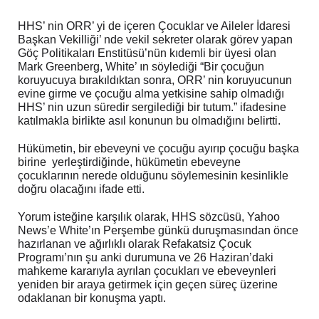
HHS’ nin ORR’ yi de içeren Çocuklar ve Aileler İdaresi
Başkan Vekilliği’ nde vekil sekreter olarak görev yapan
Göç Politikaları Enstitüsü’nün kıdemli bir üyesi olan
Mark Greenberg, White’ ın söylediği “Bir çocuğun
koruyucuya bırakıldıktan sonra, ORR’ nin koruyucunun
evine girme ve çocuğu alma yetkisine sahip olmadığı
HHS’ nin uzun süredir sergilediği bir tutum.” ifadesine
katılmakla birlikte asıl konunun bu olmadığını belirtti.
Hükümetin, bir ebeveyni ve çocuğu ayırıp çocuğu başka
birine yerleştirdiğinde, hükümetin ebeveyne
çocuklarının nerede olduğunu söylemesinin kesinlikle
doğru olacağını ifade etti.
Yorum isteğine karşılık olarak, HHS sözcüsü, Yahoo
News’e White’ın Perşembe günkü duruşmasından önce
hazırlanan ve ağırlıklı olarak Refakatsiz Çocuk
Programı’nın şu anki durumuna ve 26 Haziran’daki
mahkeme kararıyla ayrılan çocukları ve ebeveynleri
yeniden bir araya getirmek için geçen süreç üzerine
odaklanan bir konuşma yaptı.