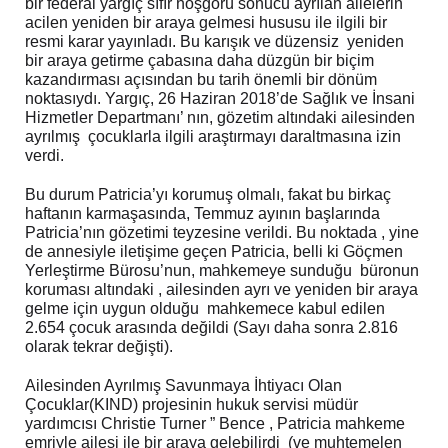
bir federal yargıç sıfır hoşgörü sonucu ayrılan ailelerin
acilen yeniden bir araya gelmesi hususu ile ilgili bir
resmi karar yayınladı. Bu karışık ve düzensiz yeniden
bir araya getirme çabasına daha düzgün bir biçim
kazandırması açısından bu tarih önemli bir dönüm
noktasıydı. Yargıç, 26 Haziran 2018’de Sağlık ve İnsani
Hizmetler Departmanı’ nın, gözetim altındaki ailesinden
ayrılmış çocuklarla ilgili araştırmayı daraltmasına izin
verdi.
Bu durum Patricia’yı korumuş olmalı, fakat bu birkaç
haftanın karmaşasında, Temmuz ayının başlarında
Patricia’nın gözetimi teyzesine verildi. Bu noktada , yine
de annesiyle iletişime geçen Patricia, belli ki Göçmen
Yerleştirme Bürosu’nun, mahkemeye sunduğu büronun
koruması altındaki , ailesinden ayrı ve yeniden bir araya
gelme için uygun olduğu mahkemece kabul edilen
2.654 çocuk arasında değildi (Sayı daha sonra 2.816
olarak tekrar değişti).
Ailesinden Ayrılmış Savunmaya İhtiyacı Olan
Çocuklar(KIND) projesinin hukuk servisi müdür
yardımcısı Christie Turner ” Bence , Patricia mahkeme
emriyle ailesi ile bir araya gelebilirdi (ve muhtemelen