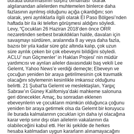
burada bulunmasının sürpriz olmaması” olarak
algılanandan ailelerden muhtemelen binlerce daha
fazlasının ayrılmış olduğunu açığa çıkardığını; son
olarak, yeni ayrılıklarla ilgili olarak El Paso Bölgesi’nden
haftada bir ila iki telefon görüşmesi aldığını söyledi.
Levy, “Çocukları 26 Haziran 2018’den önce ORR
nezaretinden serbest bırakıldıkları halde, davaları için
savaşmayı sürdüren, aralarında 8 ay veya daha fazla,
bazısı bir yıla kadar süre göz altında kalıp, çok uzun
süre ayrılık çeken bir çok ebeveyni bildiğini söyledi.
ACLU’ nun Göçmenler’ in Hakları Projesi’ nin müdür
yardımcısı ve ayrılan aileler davasındaki baş vekili Lee
Gelernt, Yahoo News’e verdiği demeçte; Ebeveyn ve
çocuğun yeniden bir araya getirilmesinin çok travmatik
olacağını söylemenin kesinlikle imkansız olduğunu
belirtti. 21 Şubat’ta Gelernt ve meslektaşları, Yargıç
Sabraw’ın Güney Kaliforniya’daki mahkeme salonuna
geri dönecekler. Amaç, bu sonradan eklenen
ebeveynlerin ve çocukların mümkün olduğunca çoğunu
yeniden bir araya getirmek olsa da Gelernt bir koruyucu
ile burada kalmalarının çocukları için daha iyi olacağına
karar verip sınır dışı olan ailelerin vakalarının da
olabileceğini kabul etti. Her iki şekilde de herkes
hesaba katılmadan uygun kararların alınamayacağını