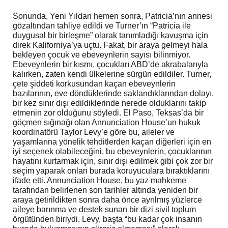
Sonunda, Yeni Yıldan hemen sonra, Patricia’nın annesi
gözaltından tahliye edildi ​​ve Turner’ın “Patricia ile
duygusal bir birleşme” olarak tanımladığı kavuşma için
direk Kaliforniya’ya uçtu. Fakat, bir araya gelmeyi hala
bekleyen çocuk ve ebeveynlerin sayısı bilinmiyor.
Ebeveynlerin bir kısmı, çocukları ABD’de akrabalarıyla
kalırken, zaten kendi ülkelerine sürgün edildiler. Turner,
çete şiddeti korkusundan kaçan ebeveynlerin
bazılarının, eve döndüklerinde saklandıklarından dolayı,
bir kez sınır dışı edildiklerinde nerede olduklarını takip
etmenin zor olduğunu söyledi. El Paso, Teksas’da bir
göçmen sığınağı olan Annunciation House’un hukuk
koordinatörü Taylor Levy’e göre bu, aileler ve
yaşamlarına yönelik tehditlerden kaçan diğerleri için en
iyi seçenek olabileceğini, bu ebeveynlerin, çocuklarının
hayatını kurtarmak için, sınır dışı edilmek gibi çok zor bir
seçim yaparak onları burada koruyuculara bıraktıklarını
ifade etti. Annunciation House, bu yaz mahkeme
tarafından belirlenen son tarihler altında yeniden bir
araya getirildikten sonra daha önce ayrılmış yüzlerce
aileye barınma ve destek sunan bir dizi sivil toplum
örgütünden biriydi. Levy, başta “bu kadar çok insanın