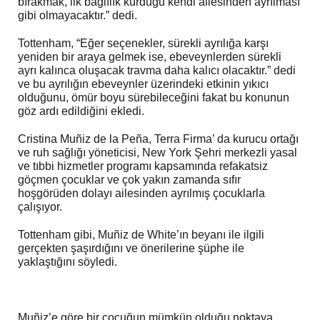
bırakmak, ilk bağlılık kurduğu kendi ailesinden ayrılması
gibi olmayacaktır.” dedi.
Tottenham, “Eğer seçenekler, sürekli ayrılığa karşı
yeniden bir araya gelmek ise, ebeveynlerden sürekli
ayrı kalınca oluşacak travma daha kalıcı olacaktır.” dedi
ve bu ayrılığın ebeveynler üzerindeki etkinin yıkıcı
olduğunu, ömür boyu sürebileceğini fakat bu konunun
göz ardı edildiğini ekledi.
Cristina Muñiz de la Peña, Terra Firma’ da kurucu ortağı
ve ruh sağlığı yöneticisi, New York Şehri merkezli yasal
ve tıbbi hizmetler programı kapsamında refakatsiz
göçmen çocuklar ve çok yakın zamanda sıfır
hoşgörüden dolayı ailesinden ayrılmış çocuklarla
çalışıyor.
Tottenham gibi, Muñiz de White’ın beyanı ile ilgili
gerçekten şaşırdığını ve önerilerine şüphe ile
yaklaştığını söyledi.
Muñiz’e göre bir çocuğun mümkün olduğu noktaya