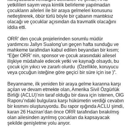
yetkilileri sayım veya kimlik belirleme yapılmadan
çocukların aileleri ile bir araya gelmeleri konusunu
netleştirerek, öbür türlü böyle bir çabanın mantıksız
olacağı ve çocuklar açısından da travmatik olacağını
iddia etti.
ORR’ den çocuk projelerinden sorumlu müdür
yardımcısı Jallyn Sualong’un geçen hafta sunduğu ve
mahkeme tarafından kabul edilen beyandan bir kısım;
“Eğer ORR’ nin, sponsor ve çocuk arasındaki ailesel
ilişkiye müdahale edecek yetki ve kaynağı olsaydı, bu
çocuk için yıkıcı ve zararlı olurdu (Özellikle, koruyucu
veya çocuğun isteğine göre geçici bir süre için ise )”.
Beyanname, ilk yeniden bir araya gelme kararına karşı
açılan ve devam etmekte olan, Amerika Sivil Özgürlük
Birliği (ACLU)’nin taraf olduğu bir dava için istenen, OIG
Raporu’ndaki bulgulara karşı hükümetin verdiği cevabın
bir kısmını oluşturuyordu. Bu rapor ışığında ACLU şimdi,
kararı 26 Haziran’dan önce ORR tarafından bırakılmış
olan ailesinden ayrılmış çocukları da kapsayacak
şekilde genişletme yolu arıyor.